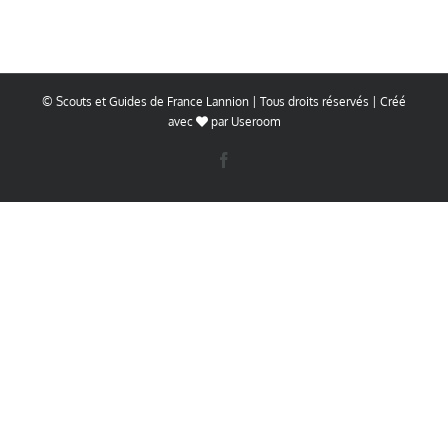
© Scouts et Guides de France Lannion | Tous droits réservés | Créé
avec
par
Useroom
Facebook