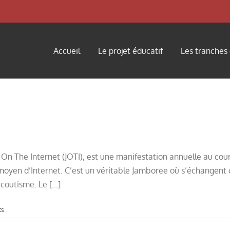
Accueil
Le projet éducatif
Les tranches
 On The Internet (JOTI), est une manifestation annuelle au cou
 moyen d’Internet. C’est un véritable Jamboree où s’échangent 
outisme. Le [...]
ts