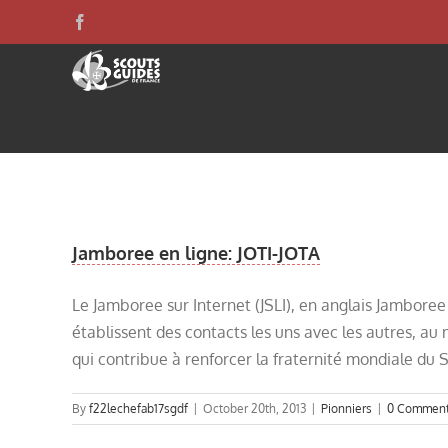
Skip
Facebook
to
content
Jamboree en ligne: JOTI-JOTA
Le Jamboree sur Internet (JSLI), en anglais Jamboree
établissent des contacts les uns avec les autres, au
qui contribue à renforcer la fraternité mondiale du Sc
By
f22lechefab17sgdf
|
October 20th, 2013
|
Pionniers
|
0 Commen