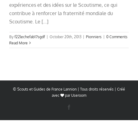
expériences et des idées sur le Scoutisme, ce qui
contribue à renforcer la fraternité mondiale du
Scoutisme. Le [...]
By
f22lechefab17sgdf
|
October 20th, 2013
|
Pionniers
|
0 Comments
Read More
© Scouts et Guides de France Lannion | Tous droits réservés | Créé
avec
par
Useroom
Facebook