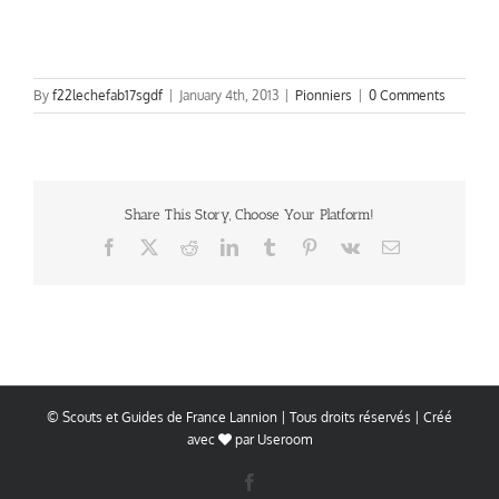
By
f22lechefab17sgdf
|
January 4th, 2013
|
Pionniers
|
0 Comments
Share This Story, Choose Your Platform!
Facebook
X
Reddit
LinkedIn
Tumblr
Pinterest
Vk
Email
© Scouts et Guides de France Lannion | Tous droits réservés | Créé
avec
par
Useroom
Facebook