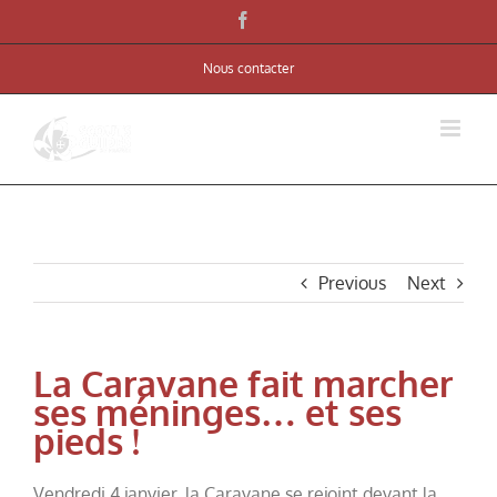
Skip
Facebook
to
Nous contacter
content
Previous
Next
La Caravane fait marcher
ses méninges… et ses
pieds !
Vendredi 4 janvier, la Caravane se rejoint devant la