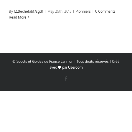
By
f22lechefab17sgdf
|
May 25th, 2013
|
Pionniers
|
0 Comments
Read More
© Scouts et Guides de France Lannion | Tous droits réservés | Créé
avec
par
Useroom
Facebook