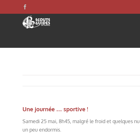
Skip
Facebook
to
content
Une journée … sportive !
Samedi 25 mai, 8h45, malgré le froid et quelques nua
un peu endormis.